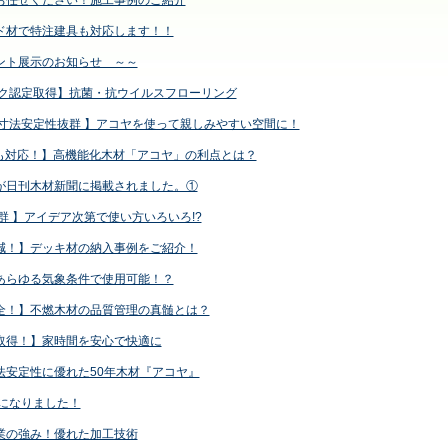
お任せください！施工事例のご紹介
ド材で特注建具も対応します！！
ント展示のお知らせ ～～
マーク認定取得】抗菌・抗ウイルスフローリング
・寸法安定性抜群 】アコヤを使って親しみやすい空間に！
sにも対応！】高機能化木材「アコヤ」の利点とは？
が日刊木材新聞に掲載されました。①
群 】アイデア次第で使い方いろいろ!?
減！】デッキ材の納入事例をご紹介！
あらゆる気象条件で使用可能！？
全！】不燃木材の品質管理の真髄とは？
取得！】家時間を安心で快適に
法安定性に優れた50年木材『アコヤ』
員になりました！
業の強み！優れた加工技術