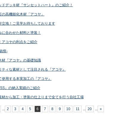
ッドデッキ材『サンセットハート』のご紹介！
証の高機能化木材「アコヤ」
好立地！ご見学お待ちしております
みに合わせた材料と塗装！
！アコヤの利点をご紹介
鎮祭-
木材『アコヤ』の基礎知識
リティな素材として注目される『アコヤ』
て使用する本実加工の『アコヤ』
65S』の納入実績のご紹介
素材から加工・塗装の仕上りまで全てを行う自社工場
...
2
3
4
5
6
7
8
9
10
11
...
20
...
»