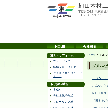
HOME
会社概要
HOME
>
メルマ
施工・リフォーム
ウッドデッキ
メルマ
無垢フローリング
ご予算に合わせたリフ
ォーム
【 メンテ
取り扱い製品
こんなこと
集成材
自社工場加
天然木化粧合板
『旧木場プ
フローリング材
ウッドデッキ材