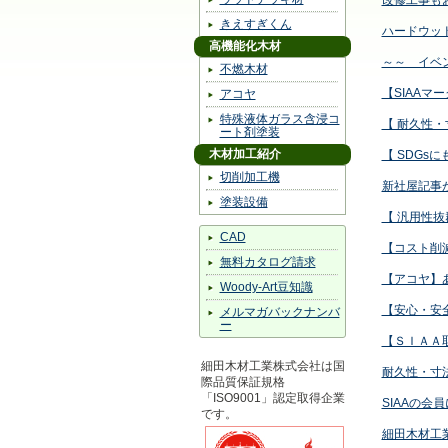
改修工事も
きえすぎくん
ハードウッ
高機能化木材
～～ イベ
不燃木材
【SIAA
アコヤ
特殊液体ガラス含浸コ
【 耐久性
ート剤塗装
木材加工紹介
【 SDG
切削加工機
新社屋記事
塗装設備
【 汎用性抜
CAD
【コスト削
無料カタログ請求
【アコヤ】
Woody-Art豆知識
【安心・安
メルマガバックナンバ
ー
【ＳＩＡＡ
細田木材工業株式会社は国
耐久性・寸
際品質保証規格
「ISO9001」認定取得企業
SIAAの会
です。
細田木材工