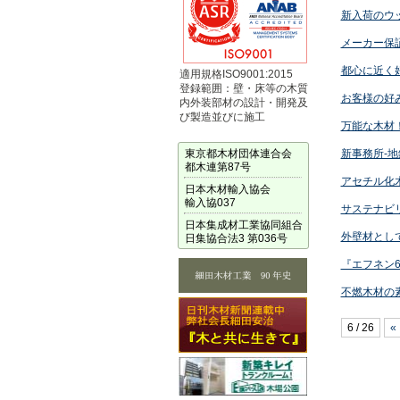
新入荷のウ
メーカー保
都心に近く
適用規格ISO9001:2015
登録範囲：壁・床等の木質
お客様の好
内外装部材の設計・開発及
び製造並びに施工
万能な木材
東京都木材団体連合会
新事務所-地
都木連第87号
アセチル化
日本木材輸入協会
輸入協037
サステナビ
日本集成材工業協同組合
外壁材とし
日集協合法3 第036号
『エフネン
不燃木材の
6 / 26
«