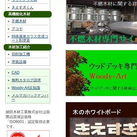
きえすぎくん
高機能化木材
不燃木材
アコヤ
特殊液体ガラス含浸コ
ート剤塗装
木材加工紹介
切削加工機
塗装設備
CAD
無料カタログ請求
Woody-Art豆知識
メルマガバックナンバ
ー
細田木材工業株式会社は国
際品質保証規格
「ISO9001」認定取得企業
です。