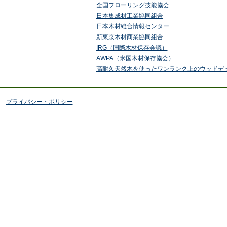
全国フローリング技能協会
日本集成材工業協同組合
日本木材総合情報センター
新東京木材商業協同組合
IRG（国際木材保存会議）
AWPA（米国木材保存協会）
高耐久天然木を使ったワンランク上のウッドデッ
プライバシー・ポリシー