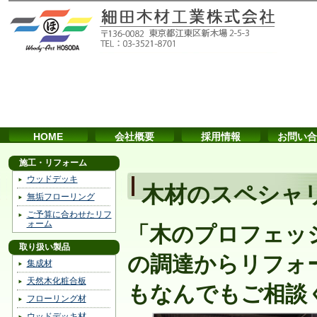
HOME
会社概要
採用情報
お問い合
施工・リフォーム
ウッドデッキ
木材のスペシャ
無垢フローリング
ご予算に合わせたリフ
ォーム
「木のプロフェッ
取り扱い製品
の調達からリフォ
集成材
天然木化粧合板
もなんでもご相談
フローリング材
ウッドデッキ材