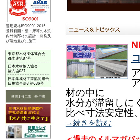
適用規格ISO9001:2015
登録範囲：壁・床等の木質
内外装部材の設計・開発及
び製造並びに施工
N
東京都木材団体連合会
都木連第87号
日本木材輸入協会
輸入協037
日本集成材工業協同組合
日集協合法3 第036号
材の中に
水分が滞留しに
比べ寸法安定性
→続きを読む
＜過去のメルマガバ