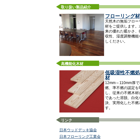
取り扱い製品紹介
フローリング材
天然木の無垢フロー
材をご提供します。
来の優れた暖かさ、
収性、湿度調整機能
しください。
高機能化木材
低吸湿性不燃処
材
12mm～110mm厚
燃、準不燃の認定を
し、従来の不燃木材
であった溶脱、白化
決、実用化した不燃
す。
リンク
日本ウッドデッキ協会
日本フローリング工業会