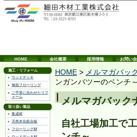
HOME
会社概要
採用情報
お問い合
施工・リフォーム
HOME
>
メルマガバッ
ウッドデッキ
ンガンバツーのベンチ
無垢フローリング
ご予算に合わせたリフ
ォーム
メルマガバック
取り扱い製品
集成材
自社工場加工で
天然木化粧合板
フローリング材
ンチ～
ウッドデッキ材