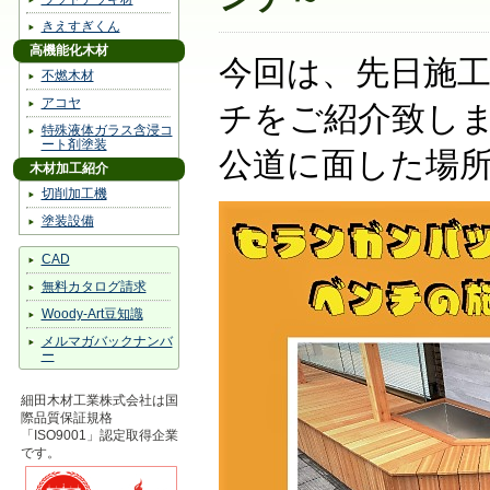
きえすぎくん
高機能化木材
今回は、先日施
不燃木材
アコヤ
チをご紹介致し
特殊液体ガラス含浸コ
ート剤塗装
公道に面した場
木材加工紹介
切削加工機
塗装設備
CAD
無料カタログ請求
Woody-Art豆知識
メルマガバックナンバ
ー
細田木材工業株式会社は国
際品質保証規格
「ISO9001」認定取得企業
です。