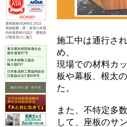
適用規格ISO9001:2015
登録範囲：壁・床等の木質
内外装部材の設計・開発及
び製造並びに施工
施工中は通行さ
東京都木材団体連合会
め、
都木連第87号
日本木材輸入協会
現場での材料カ
輸入協037
日本集成材工業協同組合
板や幕板、根太
日集協合法3 第036号
た。
また、不特定多
して、座板のサ