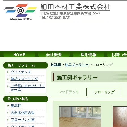
HOME
会社概要
採用情報
お問い合
HOME
>
施工ギャラリー
>
フローリング
施工・リフォーム
ウッドデッキ
施工例ギャラリー
無垢フローリング
ご予算に合わせたリフ
ォーム
ウッドデッキ
フローリング
取り扱い製品
集成材
天然木化粧合板
フローリング材
ウッドデッキ材