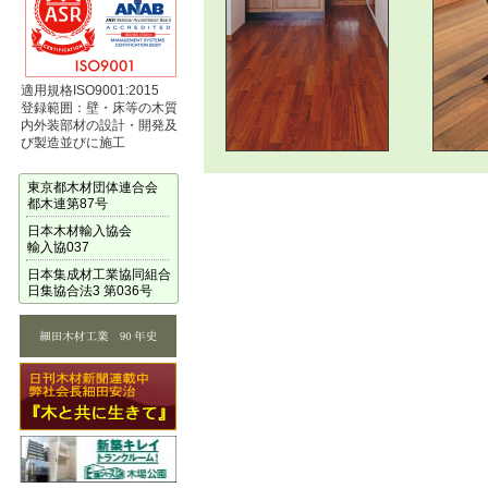
適用規格ISO9001:2015
登録範囲：壁・床等の木質
内外装部材の設計・開発及
び製造並びに施工
東京都木材団体連合会
都木連第87号
日本木材輸入協会
輸入協037
日本集成材工業協同組合
日集協合法3 第036号