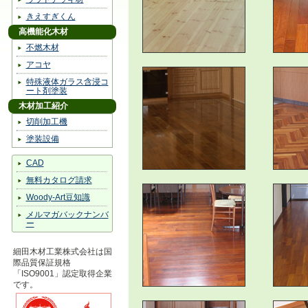
きえすぎくん
高機能化木材
不燃木材
アコヤ
特殊液体ガラス含浸コ
ート剤塗装
木材加工紹介
切削加工機
塗装設備
CAD
無料カタログ請求
Woody-Art豆知識
メルマガバックナンバ
ー
細田木材工業株式会社は国
際品質保証規格
「ISO9001」認定取得企業
です。