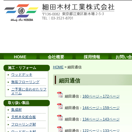
HOME
会社概要
採用情報
お問い合
HOME
>
細田通信
施工・リフォーム
ウッドデッキ
細田通信
無垢フローリング
ご予算に合わせたリフ
ォーム
細田通信：
160ページ～172ページ
取り扱い製品
細田通信：
144ページ～159ページ
集成材
天然木化粧合板
細田通信：
134ページ～143ページ
フローリング材
細田通信：
122ページ～133ページ
ウッドデッキ材