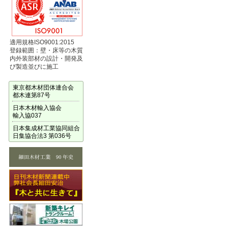
適用規格ISO9001:2015
登録範囲：壁・床等の木質
内外装部材の設計・開発及
び製造並びに施工
東京都木材団体連合会
都木連第87号
日本木材輸入協会
輸入協037
日本集成材工業協同組合
日集協合法3 第036号