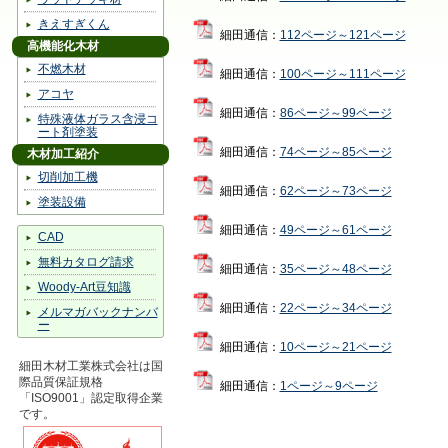
きえすぎくん
細田通信：
112ページ～121ページ
高機能化木材
不燃木材
細田通信：
100ページ～111ページ
アコヤ
細田通信：
86ページ～99ページ
特殊液体ガラス含浸コ
ート剤塗装
細田通信：
74ページ～85ページ
木材加工紹介
切削加工機
細田通信：
62ページ～73ページ
塗装設備
細田通信：
49ページ～61ページ
CAD
無料カタログ請求
細田通信：
35ページ～48ページ
Woody-Art豆知識
細田通信：
22ページ～34ページ
メルマガバックナンバ
ー
細田通信：
10ページ～21ページ
細田木材工業株式会社は国
際品質保証規格
細田通信：
1ページ～9ページ
「ISO9001」認定取得企業
です。