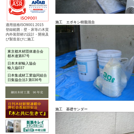
施工 エポキシ樹脂混合
適用規格ISO9001:2015
登録範囲：壁・床等の木質
内外装部材の設計・開発及
び製造並びに施工
東京都木材団体連合会
都木連第87号
日本木材輸入協会
輸入協037
日本集成材工業協同組合
日集協合法3 第036号
施工 基礎サンダー