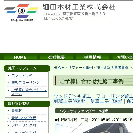
HOME
会社概要
採用情報
お問い合
HOME
>
リフォーム事例・施工金額の参考事例
>
施工・リフォーム
ウッドデッキ
ご予算に合わせた施工事例
無垢フローリング
ご予算に合わせたリフ
ォーム
ウッドデッキ施工
｜
フローリング施
耐震工事N様邸
｜
耐震工事C様邸
｜
耐
取り扱い製品
集成材
ハウスディフェンダー N様邸
天然木化粧合板
■中野区N様邸 工期：2011.05.09～2011.05.18
フローリング材
ウッドデッキ材