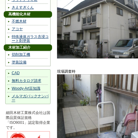
きえすぎくん
高機能化木材
不燃木材
アコヤ
特殊液体ガラス含浸コ
ート剤塗装
木材加工紹介
切削加工機
塗装設備
現場調査時
CAD
無料カタログ請求
Woody-Art豆知識
メルマガバックナンバ
ー
細田木材工業株式会社は国
際品質保証規格
「ISO9001」認定取得企業
です。