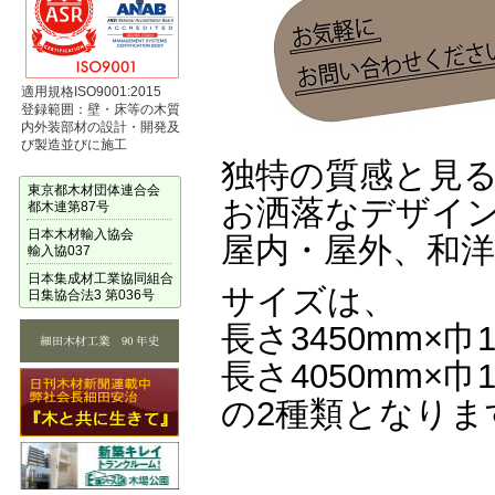
適用規格ISO9001:2015
登録範囲：壁・床等の木質
内外装部材の設計・開発及
び製造並びに施工
独特の質感と見
東京都木材団体連合会
お洒落なデザイ
都木連第87号
日本木材輸入協会
屋内・屋外、和
輸入協037
日本集成材工業協同組合
サイズは、
日集協合法3 第036号
長さ3450mm×巾
長さ4050mm×巾
の2種類となりま