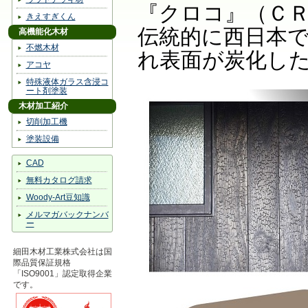
『クロコ』（Ｃ
きえすぎくん
伝統的に西日本
高機能化木材
不燃木材
れ表面が炭化し
アコヤ
特殊液体ガラス含浸コ
ート剤塗装
木材加工紹介
切削加工機
塗装設備
CAD
無料カタログ請求
Woody-Art豆知識
メルマガバックナンバ
ー
細田木材工業株式会社は国
際品質保証規格
「ISO9001」認定取得企業
です。