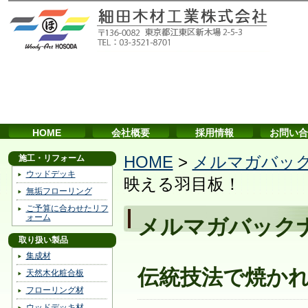
HOME
会社概要
採用情報
お問い合
施工・リフォーム
HOME
>
メルマガバッ
ウッドデッキ
映える羽目板！
無垢フローリング
ご予算に合わせたリフ
ォーム
メルマガバック
取り扱い製品
集成材
伝統技法で焼か
天然木化粧合板
フローリング材
ウッドデッキ材