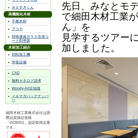
先日、みなとモ
きえすぎくん
で細田木材工業
高機能化木材
不燃木材
ん」を
アコヤ
見学するツアー
特殊液体ガラス含浸コ
ート剤塗装
加しました。
木材加工紹介
切削加工機
塗装設備
CAD
無料カタログ請求
Woody-Art豆知識
メルマガバックナンバ
ー
細田木材工業株式会社は国
際品質保証規格
「ISO9001」認定取得企業
です。