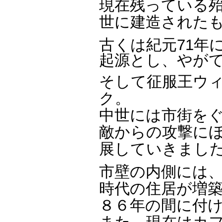
現在残っている殆
世に建造された
古くは紀元71年
起源とし、やが
そして征服王ウ
ク。
中世には市街を
敵からの攻撃に
展していきまし
市壁の内側には
時代の住居が増
８６年の間に付