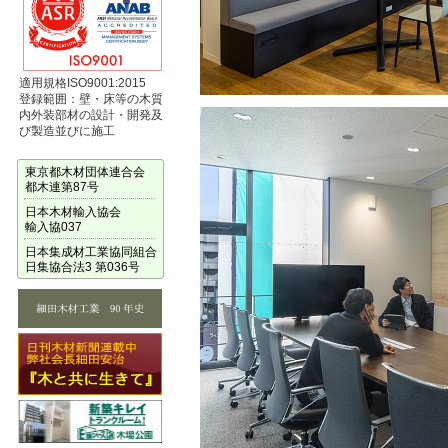
適用規格ISO9001:2015
登録範囲：壁・床等の木質
内外装部材の設計・開発及
び製造並びに施工
東京都木材団体連合会
都木連第87号
日本木材輸入協会
輸入協037
日本集成材工業協同組合
日集協合法3 第036号