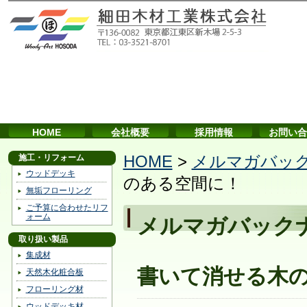
HOME
会社概要
採用情報
お問い合
施工・リフォーム
HOME
>
メルマガバッ
ウッドデッキ
のある空間に！
無垢フローリング
ご予算に合わせたリフ
ォーム
メルマガバック
取り扱い製品
集成材
書いて消せる木
天然木化粧合板
フローリング材
ウッドデッキ材