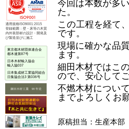
今回は本数が多
た。
この工程を経て
適用規格ISO9001:2015
登録範囲：壁・床等の木質
です。
内外装部材の設計・開発及
び製造並びに施工
現場に確かな品
東京都木材団体連合会
ます。
都木連第87号
日本木材輸入協会
細田木材ではこ
輸入協037
日本集成材工業協同組合
ので、安心して
日集協合法3 第036号
不燃木材につい
までよろしくお
原稿担当：生産本部