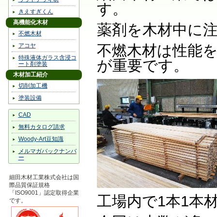
す。
きえすぎくん
高機能化木材
薬剤を木材中に
不燃木材
アコヤ
不燃木材は性能
特殊液体ガラス含浸コ
が重要です。
ート剤塗装
木材加工紹介
切削加工機
塗装設備
CAD
無料カタログ請求
Woody-Art豆知識
メルマガバックナンバ
ー
細田木材工業株式会社は国
際品質保証規格
「ISO9001」認定取得企業
工場内で1本1本
です。