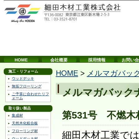
HOME
会社概要
採用情報
お問い合
施工・リフォーム
HOME
>
メルマガバッ
ウッドデッキ
無垢フローリング
メルマガバック
ご予算に合わせたリフ
ォーム
取り扱い製品
第531号 不燃
集成材
天然木化粧合板
フローリング材
細田木材工業で
ウッドデッキ材