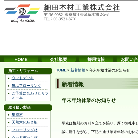
HOME
会社概要
採用情報
お問い合
HOME
>
新着情報
>
年末年始休業のお知らせ
施工・リフォーム
ウッドデッキ
新着情報
無垢フローリング
ご予算に合わせたリフ
ォーム
年末年始休業のお知らせ
取り扱い製品
集成材
天然木化粧合板
平素は格別のお引き立てを賜り、厚く御礼申
フローリング材
誠に勝手ながら、下記の通り年末年始のお休
ウッドデッキ材