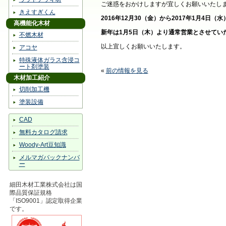
ご迷惑をおかけしますが宜しくお願いいたし
きえすぎくん
2016年12月30（金）から2017年1月4日（
高機能化木材
新年は1月5日（木）より通常営業とさせてい
不燃木材
以上宜しくお願いいたします。
アコヤ
特殊液体ガラス含浸コ
ート剤塗装
«
前の情報を見る
木材加工紹介
切削加工機
塗装設備
CAD
無料カタログ請求
Woody-Art豆知識
メルマガバックナンバ
ー
細田木材工業株式会社は国
際品質保証規格
「ISO9001」認定取得企業
です。