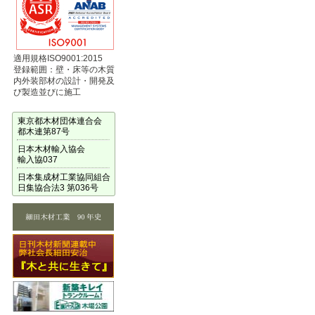
適用規格ISO9001:2015
登録範囲：壁・床等の木質
内外装部材の設計・開発及
び製造並びに施工
東京都木材団体連合会
都木連第87号
日本木材輸入協会
輸入協037
日本集成材工業協同組合
日集協合法3 第036号