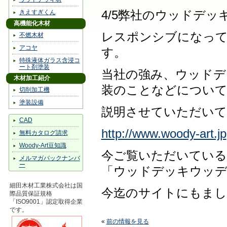
きえすぎくん
4/5弊社のウッドデ
高機能化木材
レスポンシブになっ
不燃木材
アコヤ
す。
特殊液体ガラス含浸コ
ート剤塗装
当社の強み、ウッドデ
木材加工紹介
装のことなどについ
切削加工機
塗装設備
説明させていただいて
CAD
http://www.woody-art.jp
無料カタログ請求
Woody-Art豆知識
今ご覧いただいている
メルマガバックナンバ
ー
「ウッドデッキウッデ
細田木材工業株式会社は国
今迄のサイトにもまし
際品質保証規格
「ISO9001」認定取得企業
です。
«
前の情報を見る