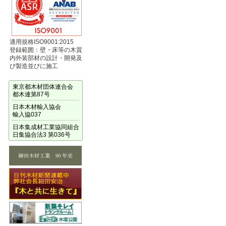
適用規格ISO9001:2015
登録範囲：壁・床等の木質
内外装部材の設計・開発及
び製造並びに施工
東京都木材団体連合会
都木連第87号
日本木材輸入協会
輸入協037
日本集成材工業協同組合
日集協合法3 第036号