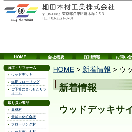
HOME
会社概要
採用情報
お問い合
施工・リフォーム
HOME
>
新着情報
>
ウ
ウッドデッキ
無垢フローリング
新着情報
ご予算に合わせたリフ
ォーム
取り扱い製品
ウッドデッキサ
集成材
天然木化粧合板
フローリング材
ウッドデッキ材