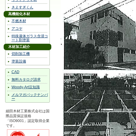
きえすぎくん
高機能化木材
不燃木材
アコヤ
特殊液体ガラス含浸コ
ート剤塗装
木材加工紹介
切削加工機
塗装設備
CAD
無料カタログ請求
Woody-Art豆知識
メルマガバックナンバ
ー
細田木材工業株式会社は国
際品質保証規格
「ISO9001」認定取得企業
です。