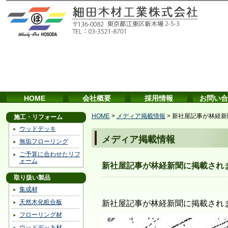
HOME
会社概要
採用情報
お問い合
HOME
>
メディア掲載情報
>
新社屋記事が林経新
施工・リフォーム
ウッドデッキ
メディア掲載情報
無垢フローリング
ご予算に合わせたリフ
ォーム
新社屋記事が林経新聞に掲載され
取り扱い製品
集成材
天然木化粧合板
新社屋記事が林経新聞に掲載され
フローリング材
ウッドデッキ材