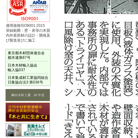
適用規格ISO9001:2015
登録範囲：壁・床等の木質
内外装部材の設計・開発及
び製造並びに施工
東京都木材団体連合会
都木連第87号
日本木材輸入協会
輸入協037
日本集成材工業協同組合
日集協合法3 第036号