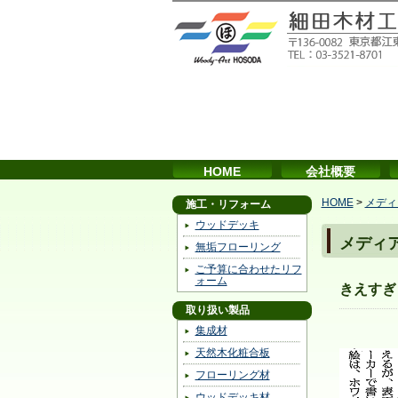
HOME
会社概要
HOME
>
メディ
施工・リフォーム
ウッドデッキ
メディ
無垢フローリング
ご予算に合わせたリフ
ォーム
きえすぎ
取り扱い製品
集成材
天然木化粧合板
フローリング材
ウッドデッキ材