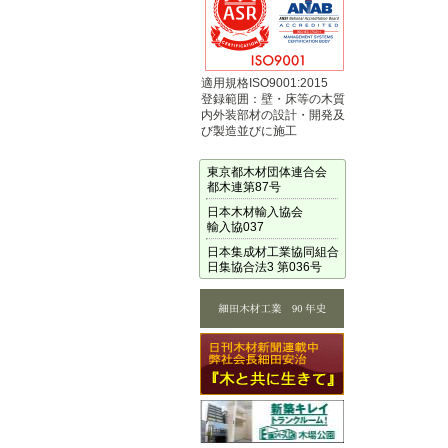
適用規格ISO9001:2015
登録範囲：壁・床等の木質
内外装部材の設計・開発及
び製造並びに施工
東京都木材団体連合会
都木連第87号
日本木材輸入協会
輸入協037
日本集成材工業協同組合
日集協合法3 第036号