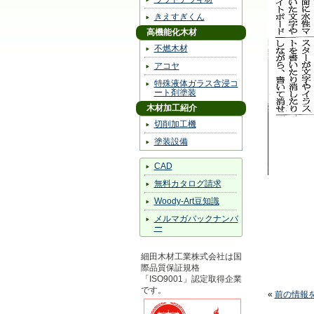
きえすぎくん
高機能化木材
不燃木材
アコヤ
特殊液体ガラス含浸コ
ート剤塗装
木材加工紹介
切削加工機
塗装設備
CAD
無料カタログ請求
Woody-Art豆知識
メルマガバックナンバ
ー
細田木材工業株式会社は国
際品質保証規格
「ISO9001」認定取得企業
です。
«
前の情報