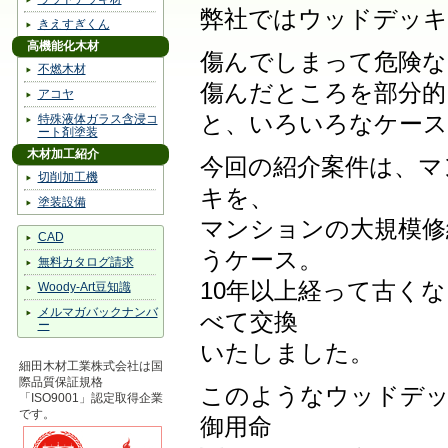
弊社ではウッドデッキ
きえすぎくん
高機能化木材
傷んでしまって危険な
不燃木材
傷んだところを部分的
アコヤ
と、いろいろなケース
特殊液体ガラス含浸コ
ート剤塗装
木材加工紹介
今回の紹介案件は、マ
切削加工機
キを、
塗装設備
マンションの大規模修
CAD
うケース。
無料カタログ請求
10年以上経って古く
Woody-Art豆知識
メルマガバックナンバ
べて交換
ー
いたしました。
細田木材工業株式会社は国
際品質保証規格
このようなウッドデッ
「ISO9001」認定取得企業
です。
御用命