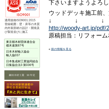
下さいますようよろし
ウッドデッキ施工前、
↓ ↓ ↓
適用規格ISO9001:2015
登録範囲：壁・床等の木質
http://woody-art.jp/pdf/
内外装部材の設計・開発及
び製造並びに施工
原稿担当：リフォーム
東京都木材団体連合会
都木連第87号
«
前の情報を見る
日本木材輸入協会
輸入協037
日本集成材工業協同組合
日集協合法3 第036号