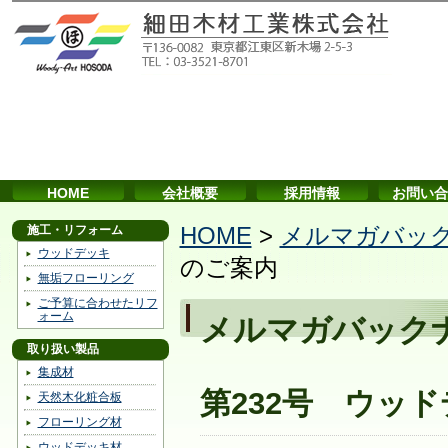
HOME
会社概要
採用情報
お問い合
施工・リフォーム
HOME
>
メルマガバッ
ウッドデッキ
のご案内
無垢フローリング
ご予算に合わせたリフ
ォーム
メルマガバック
取り扱い製品
集成材
第232号 ウッ
天然木化粧合板
フローリング材
ウッドデッキ材