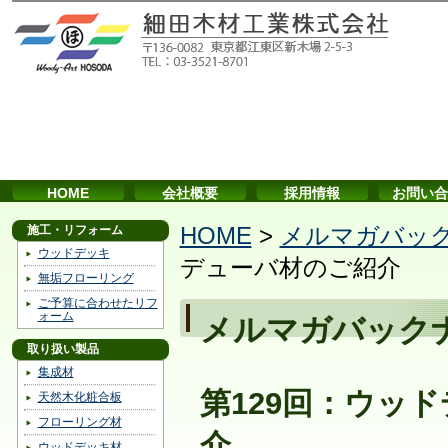
HOME
会社概要
採用情報
お問い合
施工・リフォーム
HOME
>
メルマガバッ
ウッドデッキ
デューバ材のご紹介
無垢フローリング
ご予算に合わせたリフ
ォーム
メルマガバック
取り扱い製品
集成材
第129回：ウッ
天然木化粧合板
フローリング材
介
ウッドデッキ材