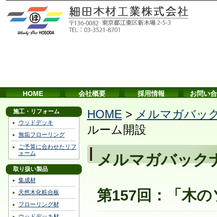
HOME
会社概要
採用情報
お問い合
施工・リフォーム
HOME
>
メルマガバッ
ウッドデッキ
ルーム開設
無垢フローリング
ご予算に合わせたリフ
ォーム
メルマガバック
取り扱い製品
集成材
第157回：「木
天然木化粧合板
フローリング材
ウッドデッキ材