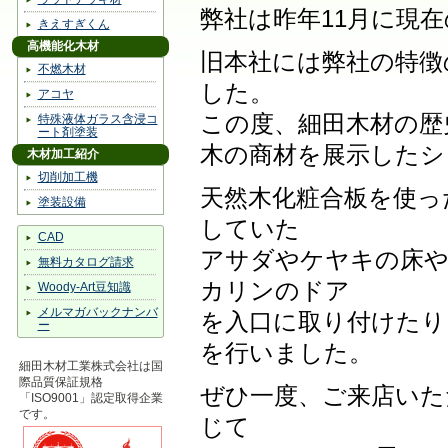
弊社は昨年11月に現
きえすぎくん
高機能化木材
旧本社には弊社の特徴
不燃木材
した。
アコヤ
この度、細田木材の歴
特殊液体ガラス含浸コ
ート剤塗装
木の商材を展示したシ
木材加工紹介
切削加工機
天然木化粧合板を使っ
塗装設備
していた
CAD
アサダやケヤキの床や
無料カタログ請求
カリンのドア
Woody-Art豆知識
メルマガバックナンバ
を入口に取り付けたり
ー
を行いました。
細田木材工業株式会社は国
際品質保証規格
ぜひ一度、ご来店いた
「ISO9001」認定取得企業
です。
じて