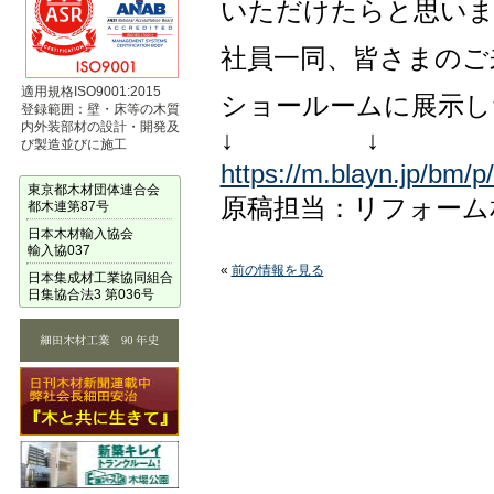
いただけたらと思いま
社員一同、皆さまのご
適用規格ISO9001:2015
ショールームに展示し
登録範囲：壁・床等の木質
内外装部材の設計・開発及
↓ ↓ 
び製造並びに施工
https://m.blayn.jp/bm
東京都木材団体連合会
原稿担当：リフォーム
都木連第87号
日本木材輸入協会
輸入協037
«
前の情報を見る
日本集成材工業協同組合
日集協合法3 第036号