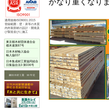
かなり重くなり
適用規格ISO9001:2015
登録範囲：壁・床等の木質
内外装部材の設計・開発及
び製造並びに施工
東京都木材団体連合会
都木連第87号
日本木材輸入協会
輸入協037
日本集成材工業協同組合
日集協合法3 第036号