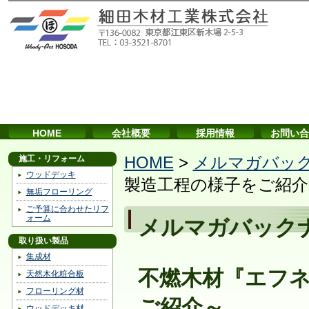
HOME
会社概要
採用情報
お問い合
施工・リフォーム
HOME
>
メルマガバッ
ウッドデッキ
製造工程の様子をご紹介
無垢フローリング
ご予算に合わせたリフ
ォーム
メルマガバック
取り扱い製品
集成材
不燃木材『エフ
天然木化粧合板
フローリング材
ご紹介～
ウッドデッキ材