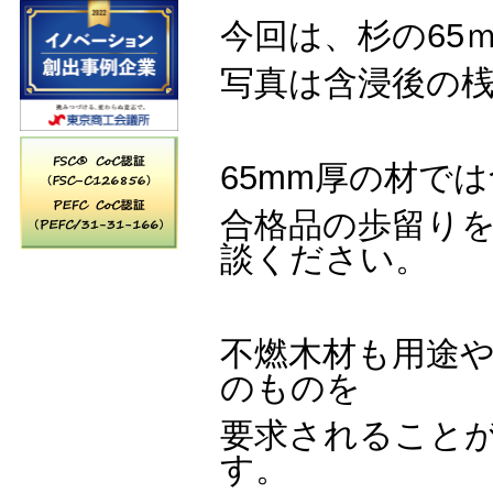
今回は、杉の65
写真は含浸後の
65mm厚の材で
合格品の歩留り
談ください。
不燃木材も用途
のものを
要求されること
す。