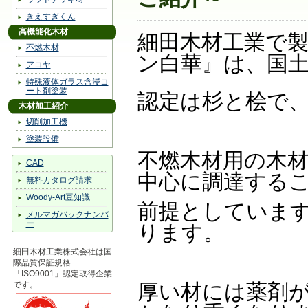
きえすぎくん
高機能化木材
細田木材工業で
不燃木材
ン白華』は、
国
アコヤ
特殊液体ガラス含浸コ
ート剤塗装
認定は杉と桧で、
木材加工紹介
切削加工機
塗装設備
不燃木材用の木
CAD
中心に調達する
無料カタログ請求
Woody-Art豆知識
前提としていま
メルマガバックナンバ
ー
ります。
細田木材工業株式会社は国
際品質保証規格
「ISO9001」認定取得企業
です。
厚い材には薬剤