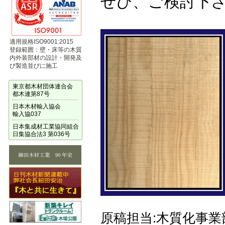
ぜひ、ご検討下
適用規格ISO9001:2015
登録範囲：壁・床等の木質
内外装部材の設計・開発及
び製造並びに施工
東京都木材団体連合会
都木連第87号
日本木材輸入協会
輸入協037
日本集成材工業協同組合
日集協合法3 第036号
原稿担当:木質化事