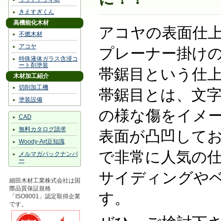
きえすぎくん
高機能化木材
アコヤの表面仕
不燃木材
アコヤ
プレーナー掛け
特殊液体ガラス含浸コ
ート剤塗装
帯鋸目という仕
木材加工紹介
切削加工機
帯鋸目とは、文
塗装設備
の様な傷をイメ
CAD
無料カタログ請求
表面が凸凹して
Woody-Art豆知識
で非常に人気の
メルマガバックナンバ
ー
サイディングや
細田木材工業株式会社は国
際品質保証規格
す。
「ISO9001」認定取得企業
です。