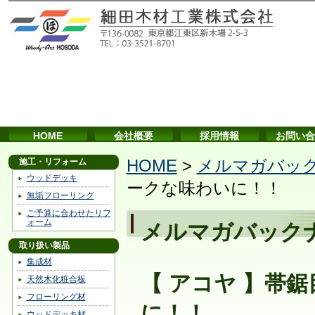
HOME
会社概要
採用情報
お問い合
施工・リフォーム
HOME
>
メルマガバッ
ウッドデッキ
ークな味わいに！！
無垢フローリング
ご予算に合わせたリフ
ォーム
メルマガバック
取り扱い製品
集成材
【 アコヤ 】帯
天然木化粧合板
フローリング材
に！！
ウッドデッキ材