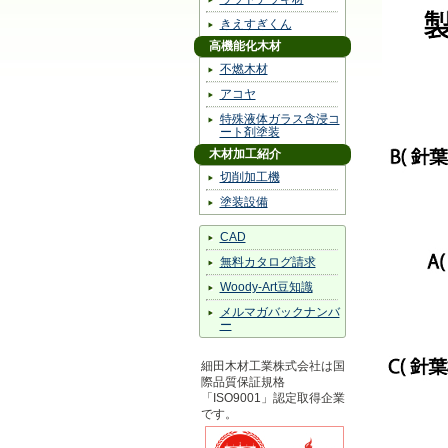
きえすぎくん
高機能化木材
不燃木材
アコヤ
特殊液体ガラス含浸コ
ート剤塗装
木材加工紹介
切削加工機
塗装設備
CAD
無料カタログ請求
Woody-Art豆知識
メルマガバックナンバ
ー
細田木材工業株式会社は国
際品質保証規格
「ISO9001」認定取得企業
です。