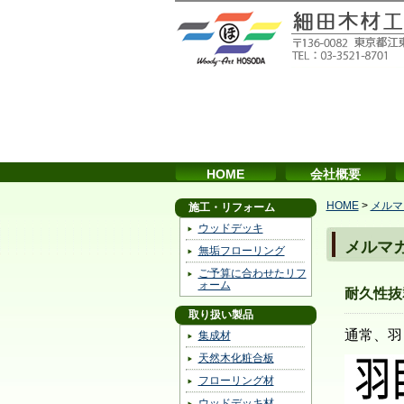
HOME
会社概要
HOME
>
メルマ
施工・リフォーム
ウッドデッキ
メルマ
無垢フローリング
ご予算に合わせたリフ
ォーム
耐久性抜
取り扱い製品
通常、羽
集成材
天然木化粧合板
フローリング材
ウッドデッキ材