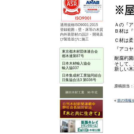
Ａの『ア
適用規格ISO9001:2015
登録範囲：壁・床等の木質
Ｂ材は『
内外装部材の設計・開発及
び製造並びに施工
Ｃ材は柔
『アコヤ
東京都木材団体連合会
都木連第87号
耐腐朽菌
日本木材輸入協会
そして、
輸入協037
新しい木
日本集成材工業協同組合
日集協合法3 第036号
原稿担当：
«
前の情報