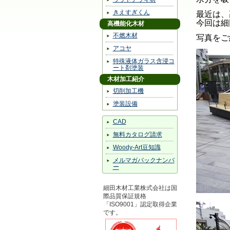
きえすぎくん
最近は、
今回は細
高機能化木材
不燃木材
写真をご
アコヤ
特殊液体ガラス含浸コ
ート剤塗装
木材加工紹介
切削加工機
塗装設備
CAD
無料カタログ請求
Woody-Art豆知識
メルマガバックナンバ
ー
細田木材工業株式会社は国
際品質保証規格
「ISO9001」認定取得企業
です。