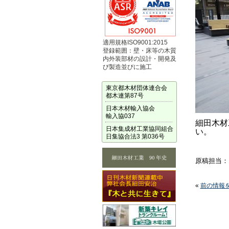
適用規格ISO9001:2015
登録範囲：壁・床等の木質
内外装部材の設計・開発及
び製造並びに施工
東京都木材団体連合会
都木連第87号
日本木材輸入協会
輸入協037
細田木材
日本集成材工業協同組合
い。
日集協合法3 第036号
原稿担当：
«
前の情報