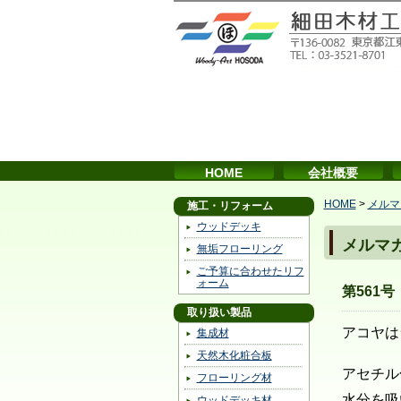
HOME
会社概要
HOME
>
メルマ
施工・リフォーム
ウッドデッキ
メルマ
無垢フローリング
ご予算に合わせたリフ
ォーム
第561
取り扱い製品
アコヤは
集成材
天然木化粧合板
アセチル
フローリング材
水分を吸
ウッドデッキ材