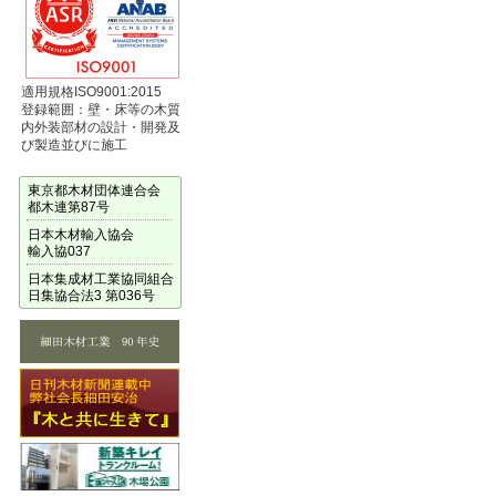
適用規格ISO9001:2015
登録範囲：壁・床等の木質
内外装部材の設計・開発及
び製造並びに施工
東京都木材団体連合会
都木連第87号
日本木材輸入協会
輸入協037
日本集成材工業協同組合
日集協合法3 第036号