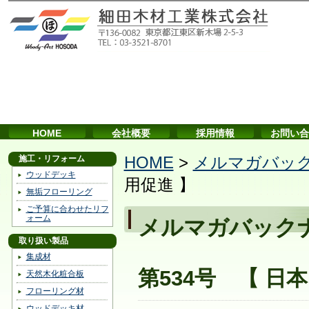
HOME
会社概要
採用情報
お問い合
施工・リフォーム
HOME
>
メルマガバッ
ウッドデッキ
用促進 】
無垢フローリング
ご予算に合わせたリフ
ォーム
メルマガバック
取り扱い製品
集成材
第534号 【 日
天然木化粧合板
フローリング材
ウッドデッキ材