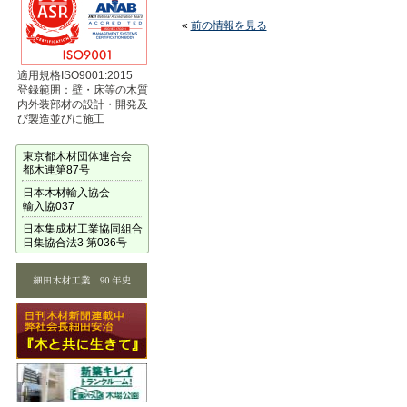
«
前の情報を見る
適用規格ISO9001:2015
登録範囲：壁・床等の木質
内外装部材の設計・開発及
び製造並びに施工
東京都木材団体連合会
都木連第87号
日本木材輸入協会
輸入協037
日本集成材工業協同組合
日集協合法3 第036号