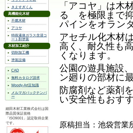
「アコヤ」は木
きえすぎくん
る を極限まで
高機能化木材
不燃木材
パインをオラン
アコヤ
アセチル化木材
特殊液体ガラス含浸コ
ート剤塗装
高く、耐久性も
木材加工紹介
くなります。
切削加工機
塗装設備
公園の遊具施設
CAD
ン廻りの部材に
無料カタログ請求
Woody-Art豆知識
防腐剤など薬剤
メルマガバックナンバ
い安全性もおす
ー
細田木材工業株式会社は国
際品質保証規格
「ISO9001」認定取得企業
原稿担当：池袋営業
です。