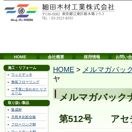
HOME
会社概要
採用情報
お問い合
施工・リフォーム
HOME
>
メルマガバッ
ウッドデッキ
ヤ
無垢フローリング
ご予算に合わせたリフ
ォーム
メルマガバック
取り扱い製品
集成材
第512号 アセ
天然木化粧合板
フローリング材
ウッドデッキ材