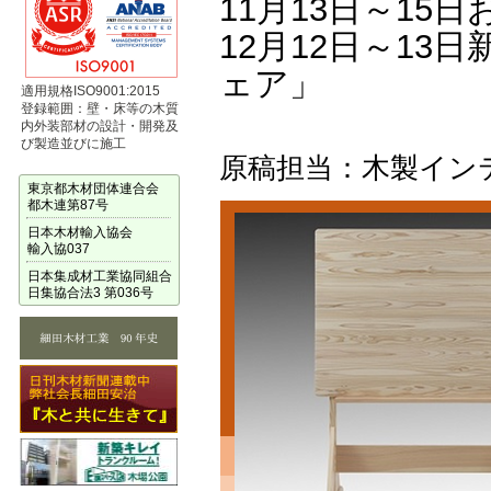
11月13日～15
12月12日～13
ェア」
適用規格ISO9001:2015
登録範囲：壁・床等の木質
内外装部材の設計・開発及
び製造並びに施工
原稿担当：木製イン
東京都木材団体連合会
都木連第87号
日本木材輸入協会
輸入協037
日本集成材工業協同組合
日集協合法3 第036号