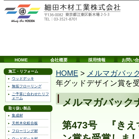
HOME
会社概要
採用情報
お問い合
施工・リフォーム
HOME
>
メルマガバッ
ウッドデッキ
年グッドデザイン賞を
無垢フローリング
ご予算に合わせたリフ
ォーム
メルマガバック
取り扱い製品
集成材
第473号 『き
天然木化粧合板
フローリング材
ン賞を受賞しま
ウッドデッキ材