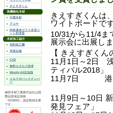
きえすぎくん
高機能化木材
きえすぎくんは、
不燃木材
ワイトボードで
アコヤ
特殊液体ガラス含浸コ
10/31から11
ート剤塗装
木材加工紹介
展示会に出展し
切削加工機
【 きえすぎくん
塗装設備
11月1日～2日
CAD
無料カタログ請求
ティバル2018」
Woody-Art豆知識
11月7日 港
メルマガバックナンバ
ー
細田木材工業株式会社は国
11月9日～10日
際品質保証規格
「ISO9001」認定取得企業
発見フェア」
です。