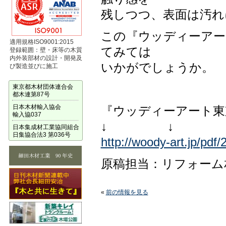
残しつつ、表面は汚れ
この『ウッディーアー
適用規格ISO9001:2015
てみては
登録範囲：壁・床等の木質
内外装部材の設計・開発及
いかがでしょうか。
び製造並びに施工
東京都木材団体連合会
都木連第87号
日本木材輸入協会
『ウッディーアート東
輸入協037
↓ ↓ 
日本集成材工業協同組合
日集協合法3 第036号
http://woody-art.jp/pdf/
原稿担当：リフォーム
«
前の情報を見る