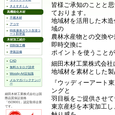
皆様ご承知のことと思
きえすぎくん
ております。
高機能化木材
不燃木材
地域材を活用した木造
アコヤ
域の
特殊液体ガラス含浸コ
ート剤塗装
農林水産物との交換や
木材加工紹介
即時交換に
切削加工機
ポイントを使うことが
塗装設備
CAD
細田木材工業株式会社
無料カタログ請求
地域材を素材とした製
Woody-Art豆知識
メルマガバックナンバ
『ウッディーアート東
ー
ングと
細田木材工業株式会社は国
羽目板をご提供させて
際品質保証規格
「ISO9001」認定取得企業
東京産杉を本実加工し
です。
触り感を