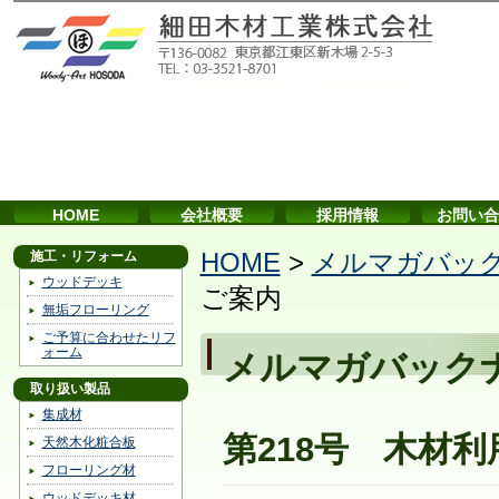
HOME
会社概要
採用情報
お問い合
施工・リフォーム
HOME
>
メルマガバッ
ウッドデッキ
ご案内
無垢フローリング
ご予算に合わせたリフ
ォーム
メルマガバック
取り扱い製品
集成材
第218号 木材
天然木化粧合板
フローリング材
ウッドデッキ材