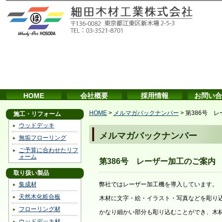
HOME
会社概要
採用情報
お問い合
HOME
>
メルマガバックナンバー
>
第386号 
施工・リフォーム
ウッドデッキ
メルマガバックナンバー
無垢フローリング
ご予算に合わせたリフ
ォーム
第386号 レーザー加工のご案内
取り扱い製品
集成材
弊社ではレーザー加工機を導入しています。
天然木化粧合板
木材に文字・絵・イラスト・写真などを彫り
フローリング材
かなり細かい部分も彫り込むことができ、木
ウッドデッキ材