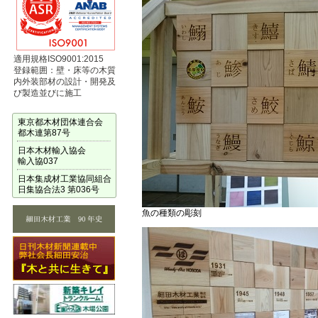
適用規格ISO9001:2015
登録範囲：壁・床等の木質
内外装部材の設計・開発及
び製造並びに施工
東京都木材団体連合会
都木連第87号
日本木材輸入協会
輸入協037
日本集成材工業協同組合
日集協合法3 第036号
魚の種類の彫刻