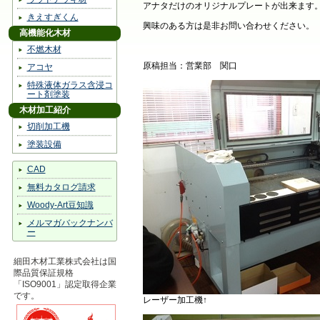
アナタだけのオリジナルプレートが出来ます
きえすぎくん
興味のある方は是非お問い合わせください。
高機能化木材
不燃木材
原稿担当：営業部 関口
アコヤ
特殊液体ガラス含浸コ
ート剤塗装
木材加工紹介
切削加工機
塗装設備
CAD
無料カタログ請求
Woody-Art豆知識
メルマガバックナンバ
ー
細田木材工業株式会社は国
際品質保証規格
「ISO9001」認定取得企業
です。
レーザー加工機↑