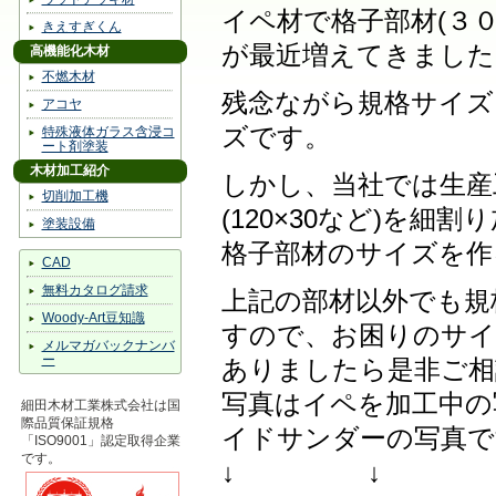
イペ材で格子部材(３
きえすぎくん
が最近増えてきました
高機能化木材
不燃木材
残念ながら規格サイズ
アコヤ
ズです。
特殊液体ガラス含浸コ
ート剤塗装
木材加工紹介
しかし、当社では生産
切削加工機
(120×30など)を細割
塗装設備
格子部材のサイズを作
CAD
無料カタログ請求
上記の部材以外でも規
Woody-Art豆知識
すので、お困りのサイ
メルマガバックナンバ
ー
ありましたら是非ご相
写真はイペを加工中の
細田木材工業株式会社は国
際品質保証規格
イドサンダーの写真で
「ISO9001」認定取得企業
です。
↓ ↓ 