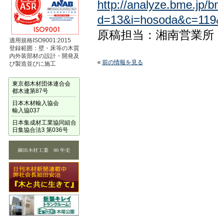
http://analyze.bme.jp/
d=13&i=hosoda&c=119
原稿担当：湘南営業所
適用規格ISO9001:2015
登録範囲：壁・床等の木質
内外装部材の設計・開発及
«
前の情報を見る
び製造並びに施工
東京都木材団体連合会
都木連第87号
日本木材輸入協会
輸入協037
日本集成材工業協同組合
日集協合法3 第036号