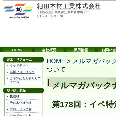
HOME
会社概要
採用情報
お問い合
施工・リフォーム
HOME
>
メルマガバッ
ウッドデッキ
ついて
無垢フローリング
ご予算に合わせたリフ
ォーム
メルマガバック
取り扱い製品
集成材
第178回：イペ
天然木化粧合板
フローリング材
ウッドデッキ材