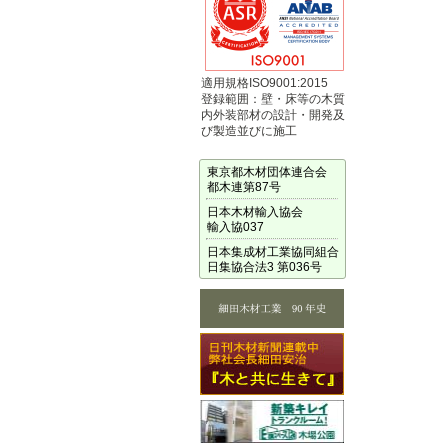
適用規格ISO9001:2015
登録範囲：壁・床等の木質
内外装部材の設計・開発及
び製造並びに施工
東京都木材団体連合会
都木連第87号
日本木材輸入協会
輸入協037
日本集成材工業協同組合
日集協合法3 第036号