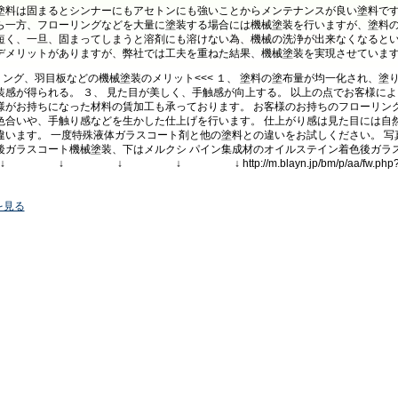
塗料は固まるとシンナーにもアセトンにも強いことからメンテナンスが良い塗料で
ら一方、フローリングなどを大量に塗装する場合には機械塗装を行いますが、塗料
短く、一旦、固まってしまうと溶剤にも溶けない為、機械の洗浄が出来なくなると
デメリットがありますが、弊社では工夫を重ねた結果、機械塗装を実現させていま
リング、羽目板などの機械塗装のメリット<<< １、 塗料の塗布量が均一化され、塗
装感が得られる。 ３、 見た目が美しく、手触感が向上する。 以上の点でお客様に
様がお持ちになった材料の賃加工も承っております。 お客様のお持ちのフローリン
色合いや、手触り感などを生かした仕上げを行います。 仕上がり感は見た目には自
違います。 一度特殊液体ガラスコート剤と他の塗料との違いをお試しください。 
後ガラスコート機械塗装、下はメルクシ パイン集成材のオイルステイン着色
↓ ↓ ↓ http://m.blayn.jp/bm/p/aa/fw.php?i=hoso
を見る