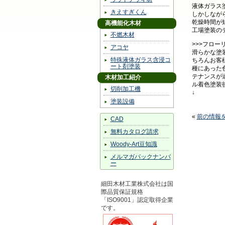
液体ガラス
きえすぎくん
しかしなが
乾燥時間が
高機能化木材
工場塗装の
不燃木材
>>>フロー
アコヤ
滑らかな塗
特殊液体ガラス含浸コ
ちろんお客
ート剤塗装
種にあった
テナンスが
木材加工紹介
ル着色塗装
切削加工機
↓ ↓ ↓ 
塗装設備
«
前の情報
CAD
無料カタログ請求
Woody-Art豆知識
メルマガバックナンバ
ー
細田木材工業株式会社は国
際品質保証規格
「ISO9001」認定取得企業
です。