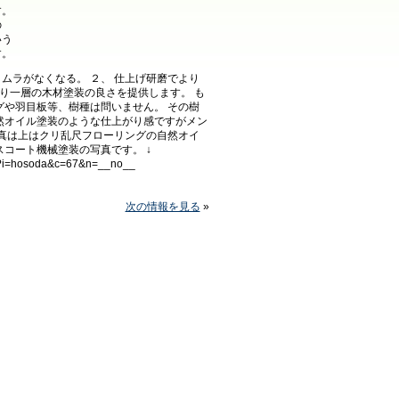
す。
の
いう
す。
りムラがなくなる。 ２、 仕上げ研磨でより
より一層の木材塗装の良さを提供します。 も
グや羽目板等、樹種は問いません。 その樹
然オイル塗装のような仕上がり感ですがメン
写真は上はクリ乱尺フローリングの自然オイ
後ガラスコート機械塗装の写真です。 ↓
da&c=67&n=__no__
次の情報を見る
»