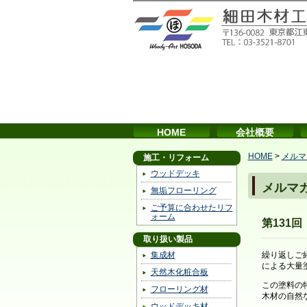
HOME
会社概要
HOME
>
メルマ
施工・リフォーム
ウッドデッキ
メルマ
無垢フローリング
ご予算に合わせたリフ
ォーム
第131
取り扱い製品
集成材
繰り返しご
による大量
天然木化粧合板
この塗料の
フローリング材
木材の自然
ウッドデッキ材