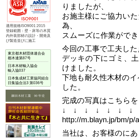
りましたが、
お施主様にご協力いた
為、
適用規格ISO9001:2015
登録範囲：壁・床等の木質
スムーズに作業ができ
内外装部材の設計・開発及
び製造並びに施工
今回の工事で工夫した
東京都木材団体連合会
デッキの下にゴミ、土
都木連第87号
日本木材輸入協会
けました。
輸入協037
下地も耐久性木材のイ
日本集成材工業協同組合
日集協合法3 第036号
した。
完成の写真はこちらを
↓ ↓ ↓ ↓ ↓ ↓ ↓ 
http://m.blayn.jp/bm/
当社は、お客様のにあ