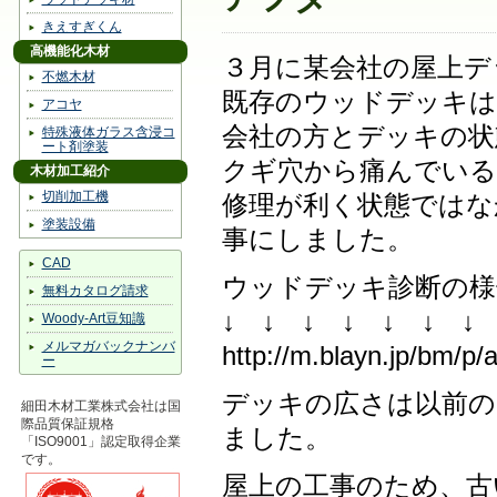
きえすぎくん
高機能化木材
３月に某会社の屋上デ
不燃木材
既存のウッドデッキは
アコヤ
会社の方とデッキの状
特殊液体ガラス含浸コ
ート剤塗装
クギ穴から痛んでいる
木材加工紹介
切削加工機
修理が利く状態ではな
塗装設備
事にしました。
CAD
ウッドデッキ診断の様
無料カタログ請求
↓ ↓ ↓ ↓ ↓ ↓ ↓ 
Woody-Art豆知識
メルマガバックナンバ
http://m.blayn.jp/bm/
ー
デッキの広さは以前の
細田木材工業株式会社は国
際品質保証規格
ました。
「ISO9001」認定取得企業
です。
屋上の工事のため、古