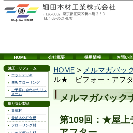
HOME
会社概要
採用情報
お問い合
施工・リフォーム
HOME
>
メルマガバッ
ウッドデッキ
ル★ ビフォー・アフ
無垢フローリング
ご予算に合わせたリフ
ォーム
メルマガバック
取り扱い製品
集成材
第109回：★屋
天然木化粧合板
フローリング材
アフター
ウッドデッキ材