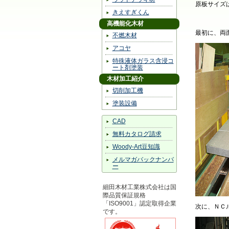
原板サイズ
きえすぎくん
高機能化木材
最初に、両
不燃木材
アコヤ
特殊液体ガラス含浸コ
ート剤塗装
木材加工紹介
切削加工機
塗装設備
CAD
無料カタログ請求
Woody-Art豆知識
メルマガバックナンバ
ー
細田木材工業株式会社は国
際品質保証規格
「ISO9001」認定取得企業
次に、ＮＣ
です。