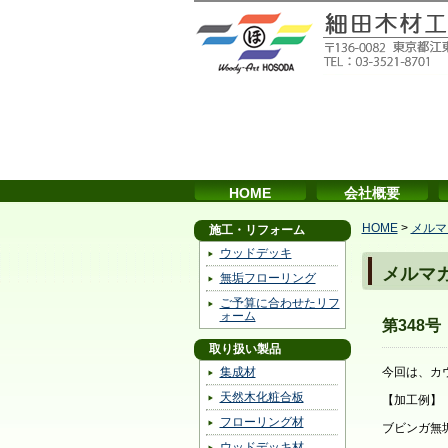
HOME
会社概要
HOME
>
メルマ
施工・リフォーム
ウッドデッキ
メルマ
無垢フローリング
ご予算に合わせたリフ
ォーム
第348
取り扱い製品
集成材
今回は、カ
天然木化粧合板
【加工例】
フローリング材
ブビンガ無
ウッドデッキ材