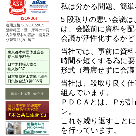
私は分かる問題、簡単
5 段取りの悪い会議
適用規格ISO9001:2015
は、会議前に資料を配
登録範囲：壁・床等の木質
内外装部材の設計・開発及
会議が活性化するかど
び製造並びに施工
当社では、事前に資料
東京都木材団体連合会
都木連第87号
時間を短くする為に要
日本木材輸入協会
形式（着席せずに会議
輸入協037
日本集成材工業協同組合
日集協合法3 第036号
当社は、段取り良く仕
組んでいます。
ＰＤＣＡとは、Ｐが計
ン。
これを繰り返すことに
を行っています。