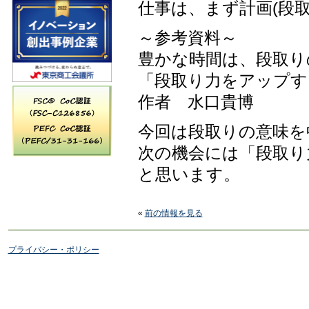
仕事は、まず計画(段取
～参考資料～
豊かな時間は、段取り
「段取り力をアップす
作者 水口貴博
今回は段取りの意味を
次の機会には「段取り
と思います。
«
前の情報を見る
プライバシー・ポリシー