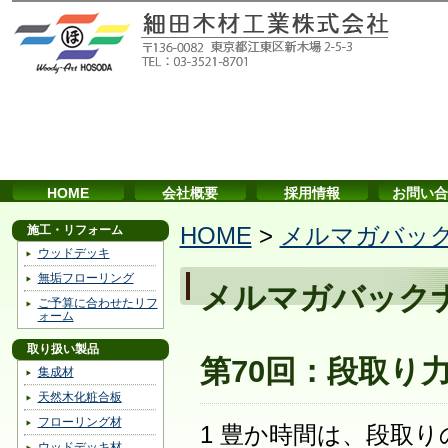
HOME
会社概要
採用情報
お問い合
施工・リフォーム
HOME
>
メルマガバッ
ウッドデッキ
無垢フローリング
メルマガバック
ご予算に合わせたリフ
ォーム
取り扱い製品
第70回：段取り
集成材
天然木化粧合板
フローリング材
1 豊か時間は、段取
ウッドデッキ材