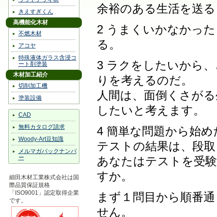
余裕のある生活を送る
きえすぎくん
高機能化木材
2 うまくいかなかっ
不燃木材
る。
アコヤ
特殊液体ガラス含浸コ
3 ラクをしたいから
ート剤塗装
木材加工紹介
りを考えるのだ。
切削加工機
人間は、面倒くさがる
塗装設備
したいと考えます。
CAD
無料カタログ請求
4 簡単な問題から始
Woody-Art豆知識
テストの結果は、段取
メルマガバックナンバ
ー
あなたはテストを受験
すか。
細田木材工業株式会社は国
際品質保証規格
「ISO9001」認定取得企業
まず１問目から順番通
です。
せん。