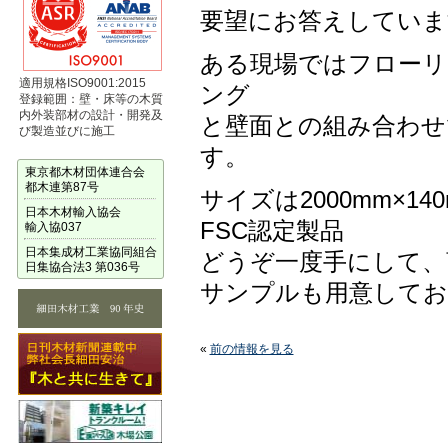
要望にお答えしていま
ある現場ではフローリ
適用規格ISO9001:2015
ング
登録範囲：壁・床等の木質
内外装部材の設計・開発及
と壁面との組み合わせ
び製造並びに施工
す。
東京都木材団体連合会
都木連第87号
サイズは2000mm×14
日本木材輸入協会
FSC認定製品
輸入協037
日本集成材工業協同組合
どうぞ一度手にして、
日集協合法3 第036号
サンプルも用意してお
«
前の情報を見る