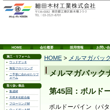
HOME
会社概要
採用情報
お問い合
施工・リフォーム
HOME
>
メルマガバッ
ウッドデッキ
無垢フローリング
メルマガバック
ご予算に合わせたリフ
ォーム
取り扱い製品
第45回：ボルド
集成材
天然木化粧合板
フローリング材
ボルドーパイン（パタ
ウッドデッキ材