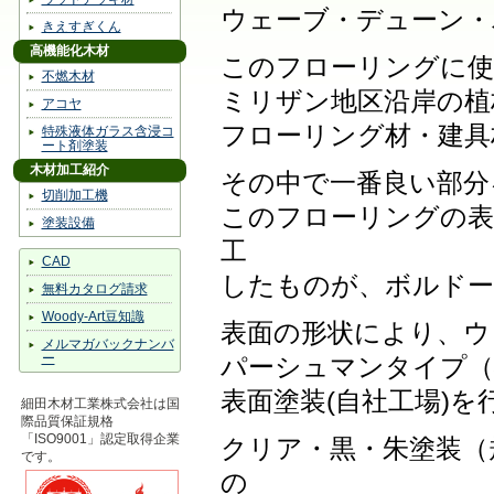
ウェーブ・デューン・
きえすぎくん
高機能化木材
このフローリングに使
不燃木材
ミリザン地区沿岸の植
アコヤ
フローリング材・建具
特殊液体ガラス含浸コ
ート剤塗装
木材加工紹介
その中で一番良い部分
切削加工機
このフローリングの表
塗装設備
工
CAD
したものが、ボルドー
無料カタログ請求
Woody-Art豆知識
表面の形状により、ウェ
メルマガバックナンバ
ー
パーシュマンタイプ（
表面塗装(自社工場)を
細田木材工業株式会社は国
際品質保証規格
「ISO9001」認定取得企業
クリア・黒・朱塗装（
です。
の