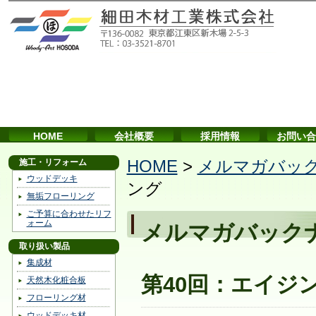
HOME
会社概要
採用情報
お問い合
施工・リフォーム
HOME
>
メルマガバッ
ウッドデッキ
ング
無垢フローリング
ご予算に合わせたリフ
ォーム
メルマガバック
取り扱い製品
集成材
第40回：エイジ
天然木化粧合板
フローリング材
ウッドデッキ材