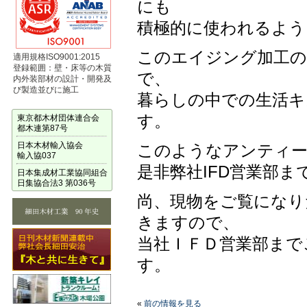
にも
積極的に使われるよう
このエイジング加工の
適用規格ISO9001:2015
登録範囲：壁・床等の木質
で、
内外装部材の設計・開発及
び製造並びに施工
暮らしの中での生活キ
す。
東京都木材団体連合会
都木連第87号
日本木材輸入協会
このようなアンティー
輸入協037
是非弊社IFD営業部
日本集成材工業協同組合
日集協合法3 第036号
尚、現物をご覧になり
きますので、
当社ＩＦＤ営業部まで
す。
«
前の情報を見る