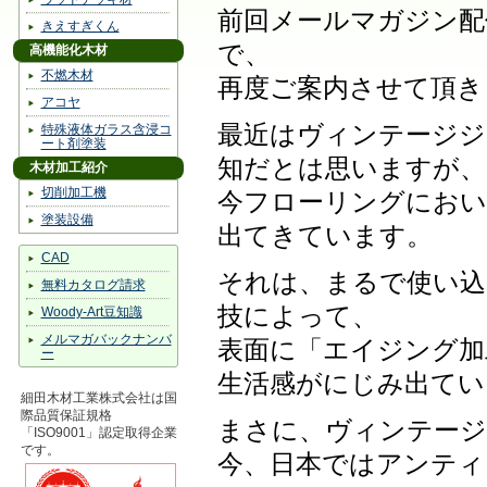
前回メールマガジン配
きえすぎくん
で、
高機能化木材
不燃木材
再度ご案内させて頂き
アコヤ
最近はヴィンテージジ
特殊液体ガラス含浸コ
ート剤塗装
知だとは思いますが、
木材加工紹介
切削加工機
今フローリングにおい
塗装設備
出てきています。
CAD
それは、まるで使い込
無料カタログ請求
技によって、
Woody-Art豆知識
メルマガバックナンバ
表面に「エイジング加
ー
生活感がにじみ出てい
細田木材工業株式会社は国
際品質保証規格
まさに、ヴィンテージ
「ISO9001」認定取得企業
です。
今、日本ではアンティ