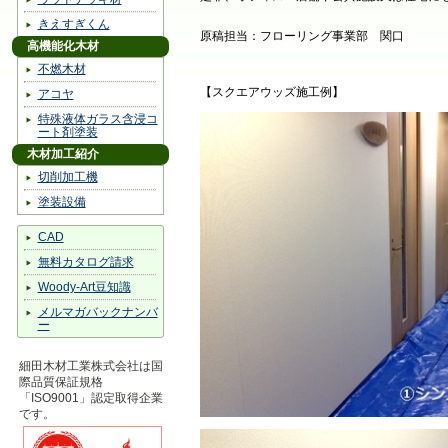
きえすぎくん
原稿担当：フローリング事業部 関口
高機能化木材
不燃木材
【スクエアウッズ施工例】
アコヤ
特殊液体ガラス含浸コ
ート剤塗装
木材加工紹介
切削加工機
塗装設備
CAD
無料カタログ請求
Woody-Art豆知識
メルマガバックナンバ
ー
細田木材工業株式会社は国
際品質保証規格
「ISO9001」認定取得企業
です。