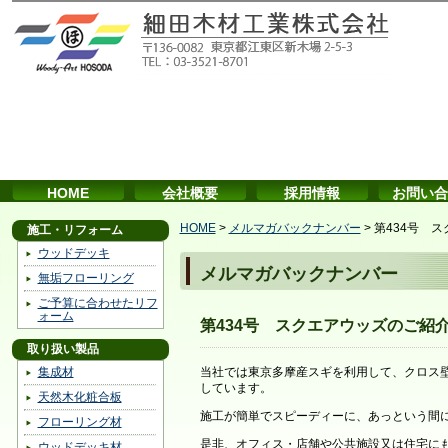
HOME
会社概要
採用情報
お問い合
HOME
>
メルマガバックナンバー
>
第434号 
施工・リフォーム
ウッドデッキ
メルマガバックナンバー
無垢フローリング
ご予算に合わせたリフ
ォーム
第434号 スクエアウッズのご紹
取り扱い製品
集成材
当社では東京多摩産スギを利用して、クロス
しています。
天然木化粧合板
施工が簡単でスピーディーに、あっという間
フローリング材
是非、オフィス・店舗や公共施設又は住宅に
ウッドデッキ材