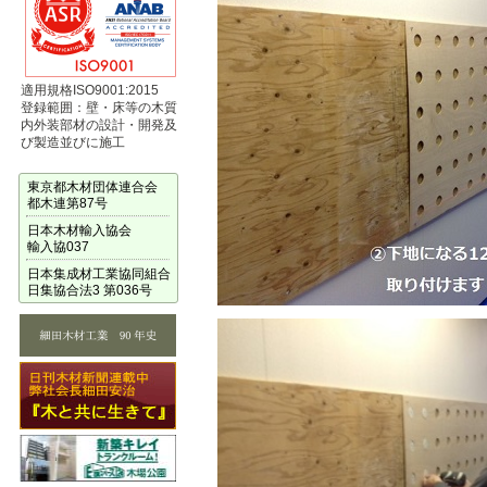
適用規格ISO9001:2015
登録範囲：壁・床等の木質
内外装部材の設計・開発及
び製造並びに施工
東京都木材団体連合会
都木連第87号
日本木材輸入協会
輸入協037
日本集成材工業協同組合
日集協合法3 第036号