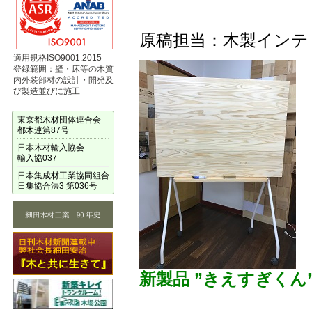
原稿担当：木製インテ
適用規格ISO9001:2015
登録範囲：壁・床等の木質
内外装部材の設計・開発及
び製造並びに施工
東京都木材団体連合会
都木連第87号
日本木材輸入協会
輸入協037
日本集成材工業協同組合
日集協合法3 第036号
新製品 ”きえすぎくん”