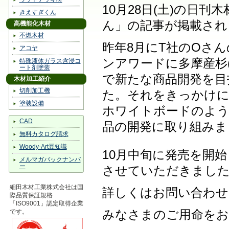
10月28日(土)の日
きえすぎくん
ん」の記事が掲載され
高機能化木材
不燃木材
昨年8月にT社のOさ
アコヤ
ンアワードに多摩産杉(
特殊液体ガラス含浸コ
ート剤塗装
で新たな商品開発を目
木材加工紹介
切削加工機
た。それをきっかけに
塗装設備
ホワイトボードのよう
CAD
品の開発に取り組みま
無料カタログ請求
Woody-Art豆知識
10月中旬に発売を開始
メルマガバックナンバ
ー
させていただきまし
細田木材工業株式会社は国
詳しくはお問い合わせ
際品質保証規格
「ISO9001」認定取得企業
です。
みなさまのご用命をお