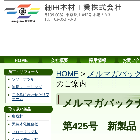
HOME
会社概要
採用情報
お問い合
施工・リフォーム
HOME
>
メルマガバッ
ウッドデッキ
のご案内
無垢フローリング
ご予算に合わせたリフ
ォーム
メルマガバック
取り扱い製品
集成材
第425号 新製
天然木化粧合板
フローリング材
ウッドデッキ材